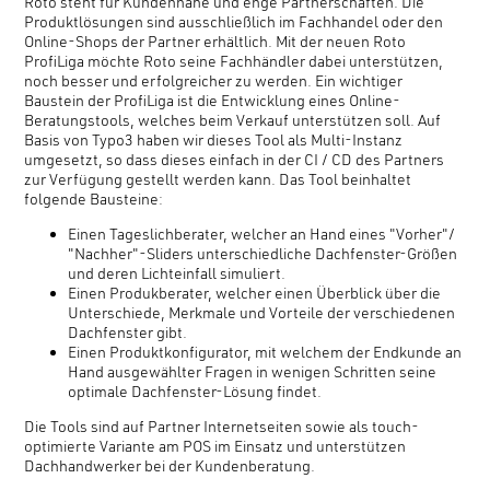
Roto steht für Kundennähe und enge Partnerschaften. Die
Produktlösungen sind ausschließlich im Fachhandel oder den
Online-Shops der Partner erhältlich. Mit der neuen Roto
ProfiLiga möchte Roto seine Fachhändler dabei unterstützen,
noch besser und erfolgreicher zu werden. Ein wichtiger
Baustein der ProfiLiga ist die Entwicklung eines Online-
Beratungstools, welches beim Verkauf unterstützen soll. Auf
Basis von Typo3 haben wir dieses Tool als Multi-Instanz
umgesetzt, so dass dieses einfach in der CI / CD des Partners
zur Verfügung gestellt werden kann. Das Tool beinhaltet
folgende Bausteine:
Einen Tageslichberater, welcher an Hand eines "Vorher"/
"Nachher"-Sliders unterschiedliche Dachfenster-Größen
und deren Lichteinfall simuliert.
Einen Produkberater, welcher einen Überblick über die
Unterschiede, Merkmale und Vorteile der verschiedenen
Dachfenster gibt.
Einen Produktkonfigurator, mit welchem der Endkunde an
Hand ausgewählter Fragen in wenigen Schritten seine
optimale Dachfenster-Lösung findet.
Die Tools sind auf Partner Internetseiten sowie als touch-
optimierte Variante am POS im Einsatz und unterstützen
Dachhandwerker bei der Kundenberatung.